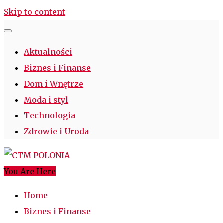
Skip to content
Aktualności
Biznes i Finanse
Dom i Wnętrze
Moda i styl
Technologia
Zdrowie i Uroda
You Are Here
CTM POLONIA
Najciekawsze miejsce w sieci
Home
Biznes i Finanse