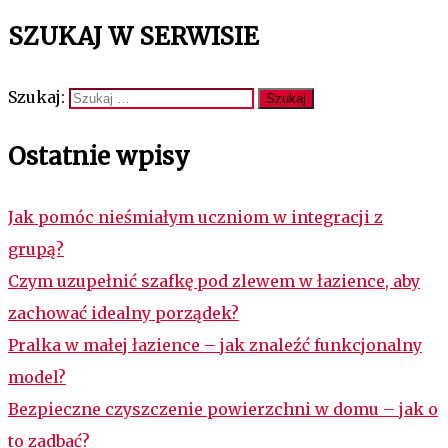
SZUKAJ W SERWISIE
Szukaj:
Ostatnie wpisy
Jak pomóc nieśmiałym uczniom w integracji z
grupą?
Czym uzupełnić szafkę pod zlewem w łazience, aby
zachować idealny porządek?
Pralka w małej łazience – jak znaleźć funkcjonalny
model?
Bezpieczne czyszczenie powierzchni w domu – jak o
to zadbać?