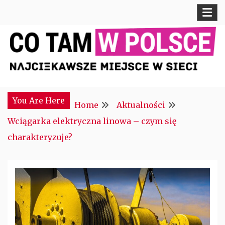
Skip
to
content
Najciekawsze miejsce w sieci
CTM POLONIA
You Are Here
Home
Aktualności
Wciągarka elektryczna linowa – czym się
charakteryzuje?