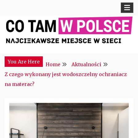
Skip
to
content
Najciekawsze miejsce w sieci
CTM POLONIA
You Are Here
Home
Aktualności
Z czego wykonany jest wodoszczelny ochraniacz
na materac?