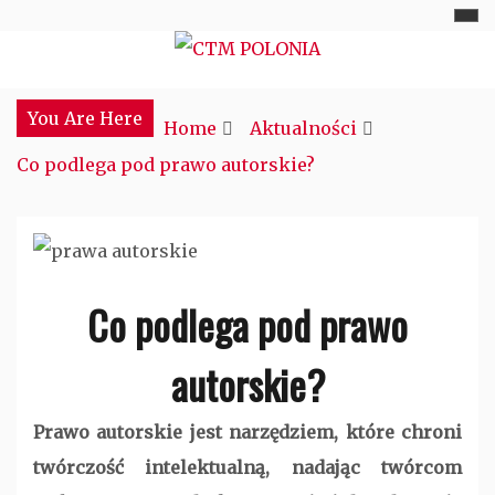
Skip
to
Najciekawsze miejsce w sieci
CTM POLONIA
content
You Are Here
Home
Aktualności
Co podlega pod prawo autorskie?
Co podlega pod prawo
autorskie?
Prawo autorskie jest narzędziem, które chroni
twórczość intelektualną, nadając twórcom