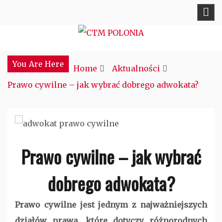
Skip
to
content
Najciekawsze miejsce w sieci
CTM POLONIA
You Are Here
Home
Aktualności
Prawo cywilne – jak wybrać dobrego adwokata?
Prawo cywilne – jak wybrać
dobrego adwokata?
Prawo cywilne jest jednym z najważniejszych
działów prawa, które dotyczy różnorodnych