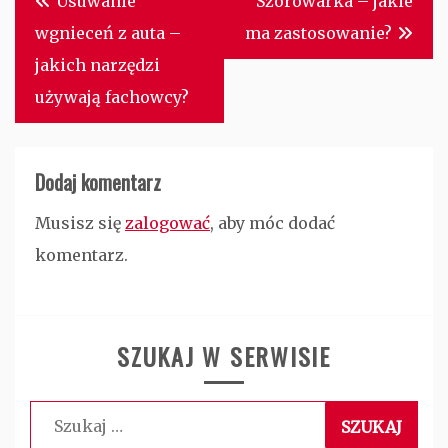
Usuwanie
Szorowarka – jakie
wpisu
wgnieceń z auta –
ma zastosowanie?
jakich narzędzi
używają fachowcy?
Dodaj komentarz
Musisz się
zalogować
, aby móc dodać
komentarz.
SZUKAJ W SERWISIE
Szukaj: