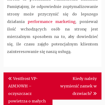
Pamiętajmy, że odpowiednie zoptymalizowanie
strony może przyczynić się do lepszego
działania
performance marketing
, ponieważ
ilość wchodzących osób na stronę jest
mierzalnym sposobem na to, aby dowiedzieć
się, ile czasu zajęło potencjalnym klientom
zainteresowanie się naszą usługą.
Nawigacja
Vestfrost VP-
Kiedy należy
wpisu
A1M30WH –
wymienić zamek w
oczyszczacz
drzwiach?
powietrza o małych