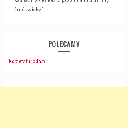
zadbać o zgodność z przepisami ochrony
środowiska?
POLECAMY
kobietaiuroda.pl