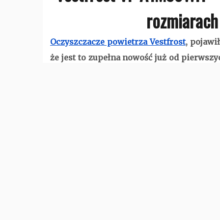
rozmiarach 
Oczyszczacze powietrza Vestfrost
, pojawi
że jest to zupełna nowość już od pierwsz
klientów. Skąd ten sukces?
Oczyszczacze powietrza Vestfrost- dla
Duński producent powrócił na rynek pol
zyskał wielu sympatyków, również dzięki 
Vestfrost póki co przedstawił 3 oczyszcza
oczyszczacz Vestfrost VP-A1M