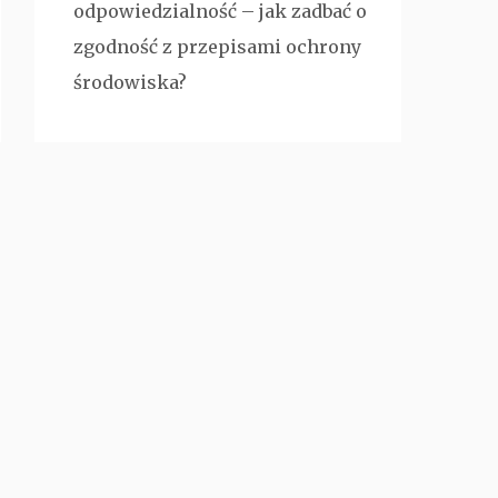
odpowiedzialność – jak zadbać o
zgodność z przepisami ochrony
środowiska?
POLECAMY
kobietaiuroda.pl