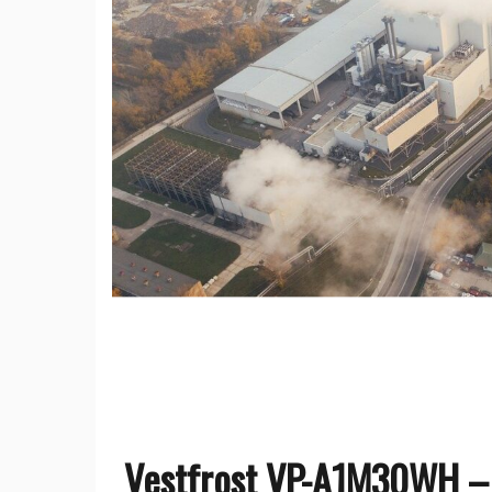
Vestfrost VP-A1M30WH – 