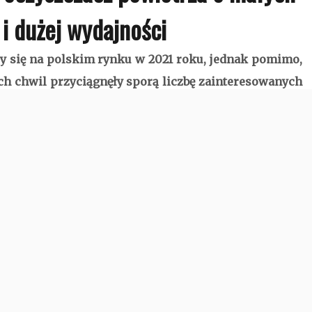
i dużej wydajności
ły się na polskim rynku w 2021 roku, jednak pomimo,
ych chwil przyciągnęły sporą liczbę zainteresowanych
czego warto?
ski, po wcześniejszej nieudanej próbie. Tym razem
oczyszczaczom powietrza swojej produkcji.
cze, do różnych powierzchni.
30WH