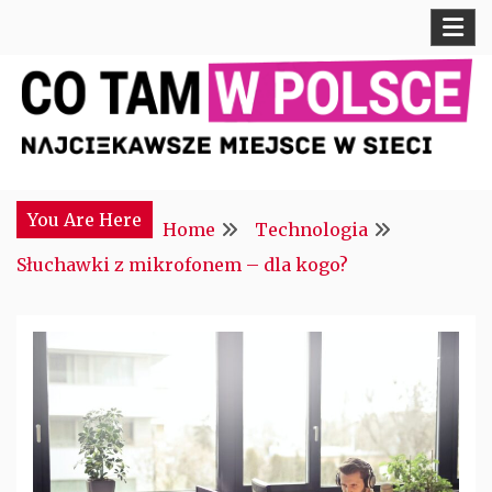
Skip
to
content
Najciekawsze miejsce w sieci
CTM POLONIA
You Are Here
Home
Technologia
Słuchawki z mikrofonem – dla kogo?