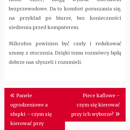
bezprzewodowe. Da to komfort poruszania się,
na przykład po biurze, bez konieczności
siedzenia przed komputerem.
Mikrofon powinien być czuły i redukować
szumy z otoczenia. Dzięki temu rozmówcy będą
dobrze nas słyszeli i rozumieli.
Nawigacja
Panele
Piece kaflowe –
wpisu
ogrodzeniowe a
czym się kierować
słupki – czym się
przy ich wyborze?
kierować przy