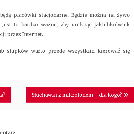
 będą placówki stacjonarne. Będzie można na żywo
 Jest to bardzo ważne, aby uniknąć jakichkolwiek
i przez Internet.
ub słupków warto przede wszystkim kierować się
na?
Słuchawki z mikrofonem – dla kogo?
entarz.