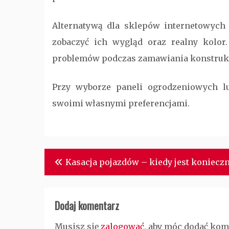
Alternatywą dla sklepów internetowych
zobaczyć ich wygląd oraz realny kolor.
problemów podczas zamawiania konstrukcj
Przy wyborze paneli ogrodzeniowych l
swoimi własnymi preferencjami.
Nawigacja
Kasacja pojazdów – kiedy jest koniecz
wpisu
Dodaj komentarz
Musisz się
zalogować
, aby móc dodać kom