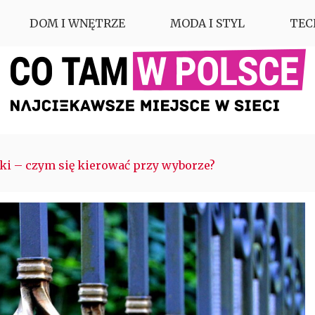
DOM I WNĘTRZE
MODA I STYL
TEC
ki – czym się kierować przy wyborze?