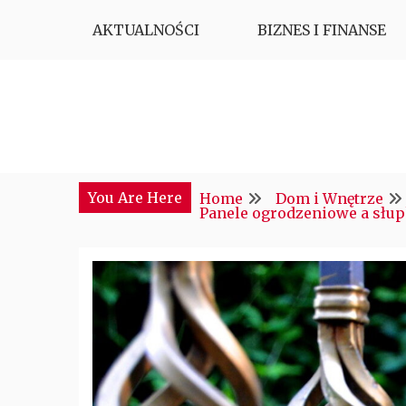
Skip
AKTUALNOŚCI
BIZNES I FINANSE
to
content
Najciekawsze miejsce w sieci
CTM POLONIA
You Are Here
Home
Dom i Wnętrze
Panele ogrodzeniowe a słup